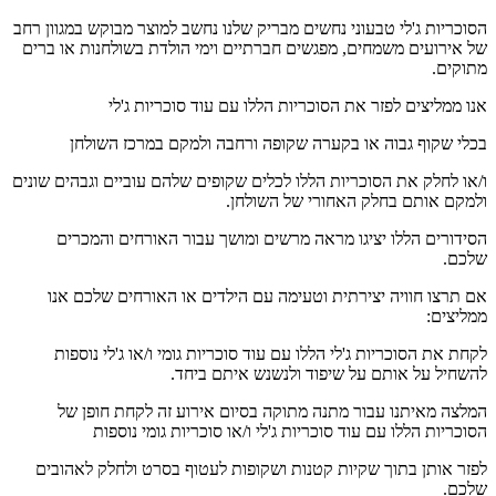
הסוכריות ג'לי טבעוני נחשים מבריק שלנו נחשב למוצר מבוקש במגוון רחב
של אירועים משמחים, מפגשים חברתיים וימי הולדת בשולחנות או ברים
מתוקים.
אנו ממליצים לפזר את הסוכריות הללו עם עוד סוכריות ג'לי
בכלי שקוף גבוה או בקערה שקופה ורחבה ולמקם במרכז השולחן
ו/או לחלק את הסוכריות הללו לכלים שקופים שלהם עוביים וגבהים שונים
ולמקם אותם בחלק האחורי של השולחן.
הסידורים הללו יציגו מראה מרשים ומושך עבור האורחים והמכרים
שלכם.
אם תרצו חוויה יצירתית וטעימה עם הילדים או האורחים שלכם אנו
ממליצים:
לקחת את הסוכריות ג'לי הללו עם עוד סוכריות גומי ו/או ג'לי נוספות
להשחיל על אותם על שיפוד ולנשנש איתם ביחד.
המלצה מאיתנו עבור מתנה מתוקה בסיום אירוע זה לקחת חופן של
הסוכריות הללו עם עוד סוכריות ג'לי ו/או סוכריות גומי נוספות
לפזר אותן בתוך שקיות קטנות ושקופות לעטוף בסרט ולחלק לאהובים
שלכם.