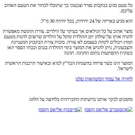
כל טעם מגיע בבקבוק נפרד וצבעוני כך שתוכלו לבחור את הטעם האהוב
עליכם.
הוא מגיע באריזה של 24 יחידות, בכל יחידה 30 מ"ל.
מוצר אהוב על כל הגילאים אך בעיקר על הילדים. צורת ההגשה מאפשרת
להניח אותו על שולחן יום ההולדת ומקל על הילדים שרוצים להנות מטעם
חמוץ ויכולים לקחת בעצמם לא עזרה. בזכות צורת הבקבוק המעניינת
והצבעונית, ניתן להגיש את המוצר בימי ההולדת בגנים ובבתי הספר ו/או
בשקית ההפתעות בתום החגיגה. תהנו!
המוצר הינו כשר פרווה בהשגחת הבד"ץ לנדא ובאישור הרבנות הראשית
לישראל.
לחזרה אל עמוד המשקאות שלנו
מוזמנים לבקר אותנו ברשתות החברתיות בלחיצה על הלוגו: