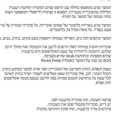
המוצר מגיע בקופסא כחולה עם הדפס שמים המשרה תחושת רעננות
וקלילות שהסוכרייה מעבירה, קופסא זו נפתחת לדיספליי המאפשר הצגה
נוחה ונעימה של המוצר על המדף.
המוצר
מגיע
באריזת
בליסטר
של
שמונה
סוכריות
.
כל
סוכריה
שומרת
על
טרי
פעם
בנפרד
.
כל מארז מכיל 24 בליסטרים.
המוצר
מתאים
לכל
כיס
,
האריזה
שטוחה
ותופסת
מעט
מקום
.
בתיק
,
בכיס
,
ב
סוכריות חזקות במיוחד לאלו הרוצים לרענן את הנשימה ואת מהלך היום
שלהם.
התכונה
הייחודית
של
טעם
האקליפטוס
היא
ברעננות
שהיא
מספקת
ובתחושת
fresh
שהיא
מעניקה,
מכאן
גם
שמו
של
המוצר
באנגלית
Pectol Fresh
טעמן הנפלא, החזק והמרענן של הסוכריות הפך אותן למוצר מבוקש בקרב
הקהל הבוגר. לכן, אלו סוכריות שאנו ממליצים לשמור תמיד בתיק האישי
לכל שעה בה מתחשק לנשנש ממתק בפה ולרענן בטעם מנטה אקליפטוס
חזק ונפלא.
פגישה
חשובה
,
קחו
סוכריה
מרעננת
לפני
.
יש
דייט
,
סוכריות
פקטול
יעשו
את
העבודה
.
מרגישים
צורך
ברעננות
,
קחו
אחת
ותרגישו
בהבדל
.