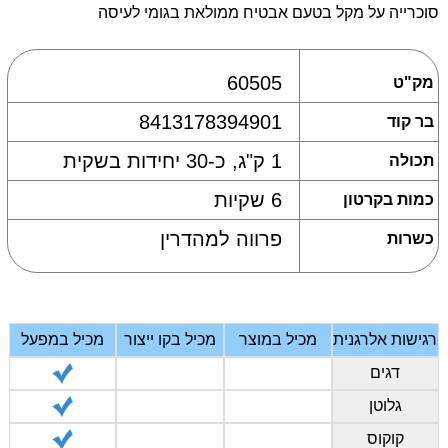
סוכרייה על מקל בטעם אבטיח ממולאת בגומי לעיסה
60505
מק"ט
8413178394901
בר קוד
1 ק"ג, כ-30 יחידות בשקית
תכולה
6 שקיות
כמות בקרטון
פרווה למהדרין
כשרות
רגישות אלרגנית
מכיל במוצר
מכיל בקו ייצור
מכיל במפעל
דגים
גלוטן
קוקוס