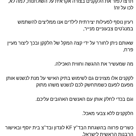
תרצו לפזר את הלקקנים בצורה אקראית על השולחנות, למה לא,
לכו על זה!
רעיון נוסף לפעילות יצירתית לילדים אנו ממליצים להשתמש
במנג'טים צבעוניים מנייר,
שאותם ניתן לחורר על ידי קצה המקל של הלקקן ובכך ליצור מעיין
פרח,
מה שמעשיר את ההגשה וחווית האכילה.
לקקנים אלו מצוינים גם לשימוש בתיק האישי על מנת לנשנש אותן
מפעם לפעם כשמתחשק לכם לנשנש משהו מתוק
וגם בכדי לחלק אותן עם האנשים האהובים עליכם.
הלקקנים ללא צבעי מאכל.
כשרים פרווה בהשגחת הבד"ץ KF לונדון ובד"צ בית יוסף ובאישור
הרבנות הראשית לישראל.