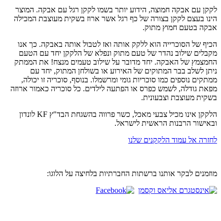
לקקן עם אבקה חמוצה, הידוע יותר בשמו לקקן רגל עם אבקה. המוצר
הינו בעצם לקקן בצורה של כף רגל אשר ארוז בשקית מעוצבת המכילה
אבקה בטעם חמוץ מתוק.
הכיף של הסוכרייה הוא ללקק אותה ואז לטבול אותה באבקה. כך אנו
מקבלים שילוב נהדר של טעם מתוק ונפלא של הלקקן יחד עם הטעם
החמצמץ של האבקה. יחד מדובר על שילוב טעמים מנצח! את הממתק
ניתן לשלב בבר המתוקים של האירוע או בשולחן המתוק, יחד עם
ממתקים נוספים כמו סוכריות גומי ומרשמלו. בנוסף, סוכריה זו יכולה,
מפאת גודלה, לשמש כפרס או הפתעה לילדים. כל סוכריה כאמור ארוזה
בשקית מעוצבת וצבעונית.
הלקקן אינו מכיל צבעי מאכל, כשר פרווה בהשגחת הבד"ץ KF לונדון
ובאישור הרבנות הראשית לישראל.
לחזרה אל עמוד הלקקנים שלנו
מוזמנים לבקר אותנו ברשתות החברתיות בלחיצה על הלוגו: