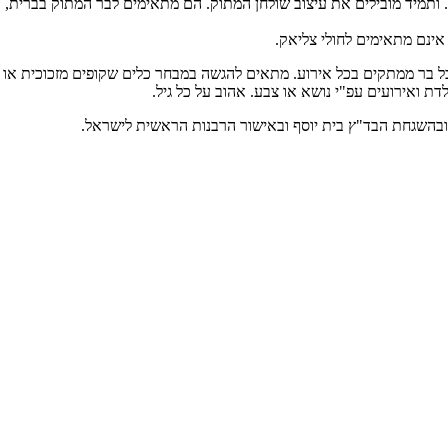
ותמיד מובילים את עיצוב שולחן המתוק. הם מתאימים לבר המתוק בברית, ב
 אינם מתאימים לחולי צליאק.
כל בר ממתקים בכל אירוע. מתאים להגשה במבחר כלים שקופים מזכוכית או פל
דת ואירועים עפ"י נושא או צבע. אהוב על כל גיל.
ובהשגחת הבד"ץ בית יוסף ובאישור הרבנות הראשית לישראל.