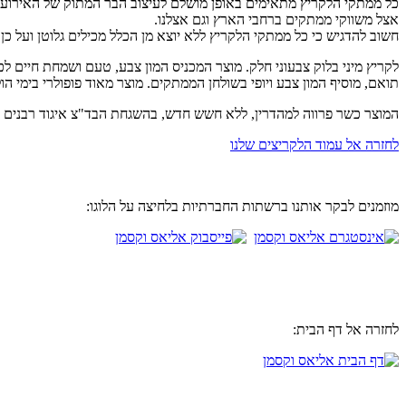
כל ממתקי הלקריץ מתאימים באופן מושלם לעיצוב הבר המתוק של האירוע. 
אצל משווקי ממתקים ברחבי הארץ וגם אצלנו.
חשוב להדגיש כי כל ממתקי הלקריץ ללא יוצא מן הכלל מכילים גלוטן ועל כן
לקריץ מיני בלוק צבעוני חלק. מוצר המכניס המון צבע, טעם ושמחת חיים ל
תואם, מוסיף המון צבע ויופי בשולחן הממתקים. מוצר מאוד פופולרי בימי הול
המוצר כשר פרווה למהדרין, ללא חשש חדש, בהשגחת הבד"צ איגוד רבנים 
לחזרה אל עמוד הלקריצים שלנו
מוזמנים לבקר אותנו ברשתות החברתיות בלחיצה על הלוגו:
לחזרה אל דף הבית: