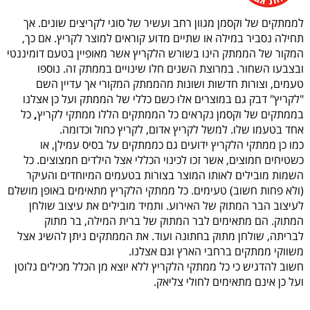
לממתקים של וקסמן מגוון רחב ועשיר של סוגי לקריצים שונים. אך
תחילה נסביר במילה או שתיים מדוע קוראים למוצר לקריץ. אם כך,
המקור של הממתק הינו בשורש הלקריץ אשר מאופיין בטעם דומיננטי
ובצבעו השחור. במרוצת השנים חלו שינויים בממתק זה. נוספו
טעמים, וצורות חדשות ושונות מהממתק המקורי אך עדיין השם
"לקריץ" דבק גם במוצרים אלו כשם כללי של הממתק ועל כן אצלנו
בממתקים של וקסמן נקראים כל הממתקים הללו ממתקי לקריץ
,
כל
אחד בטעמו שלו. למשל לקריץ אדום, לקריץ כחול וכדומה.
כמו כן ממתקי הלקריץ ידועים גם כממתקים על בסיס עמילן, או
כשטיחים חמוצים, אשר זכו לכינוי הכללי אצל הילדים חמצוצים. כל
השמות מובילים לאותו המוצר בצורות בטעמים המיוחדים והעיקר
(ולא פחות חשוב) טעימים. כל ממתקי הלקריץ מתאימים באופן מושלם
לעיצוב הבר המתוק של האירוע. ותמיד מובילים את עיצוב שולחן
המתוק. הם מתאימים לבר המתוק של ברית המילה, בר מתוק
לבריתה, שולחן מתוק בחתונה ועוד. את הממתקים ניתן להשיג אצל
משווקי ממתקים ברחבי הארץ וגם אצלנו.
חשוב להדגיש כי כל ממתקי הלקריץ ללא יוצא מן הכלל מכילים גלוטן
ועל כן אינם מתאימים לחולי צליאק.