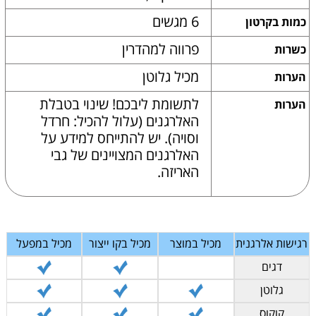
6 מגשים
כמות בקרטון
פרווה למהדרין
כשרות
מכיל גלוטן
הערות
לתשומת ליבכם! שינוי בטבלת
הערות
האלרגנים (עלול להכיל: חרדל
וסויה). יש להתייחס למידע על
האלרגנים המצויינים של גבי
האריזה.
רגישות אלרגנית
מכיל במוצר
מכיל בקו ייצור
מכיל במפעל
דגים
גלוטן
קוקוס