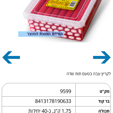
הורדת תמונת המוצר
לקריץ עבה בטעם תות שדה
9599
מק"ט
8413178190633
בר קוד
1.75 ק"ג, כ-40 יחידות
תכולה