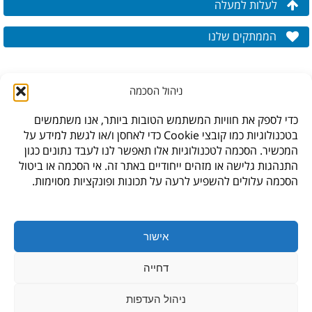
לעלות למעלה
הממתקים שלנו
ניהול הסכמה
כדי לספק את חוויות המשתמש הטובות ביותר, אנו משתמשים
בטכנולוגיות כמו קובצי Cookie כדי לאחסן ו/או לגשת למידע על
המכשיר. הסכמה לטכנולוגיות אלו תאפשר לנו לעבד נתונים כגון
התנהגות גלישה או מזהים ייחודיים באתר זה. אי הסכמה או ביטול
הסכמה עלולים להשפיע לרעה על תכונות ופונקציות מסוימות.
* לתקנון האתר,
עיצוב האתר: גליה סביר,
חנות היבואן, ברקת 6, פארק תעשיה צפוני קיסריה
אישור
info@waksman.co.il
,
04-6249362
דחייה
ניהול העדפות
דף הבית
|
מרכז מידע
|
אודות
|
הצהרת נגישות
|
מדיניות פרטיות