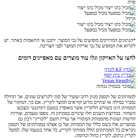
סויה
מכיל בקו ייצור
מכיל במפעל
חרדל
מכיל בקו ייצור
מכיל במפעל
*הנתונים המדויקים מופיעים על גבי המוצר. יתכנו אי התאמות באתר. יש
לקרוא את המופיע על גבי אריזת המוצר לפני הצריכה.
לחצו על האייקון וגלו עוד מוצרים עם מאפיינים דומים
לממתקים של וקסמן מגוון רחב ועשיר של סוגי לקריצים שונים. אך תחילה
נסביר במילה או שתיים מדוע קוראים למוצר לקריץ. אם כך, המקור של
הממתק הינו בשורש הלקריץ אשר מאופיין בטעם דומיננטי ובצבעו
השחור. במרוצת השנים חלו שינויים בממתק זה. נוספו טעמים, וצורות
חדשות ושונות מהממתק המקורי אך עדיין השם "לקריץ" דבק גם
במוצרים אלו כשם כללי של הממתק ועל כן אצלנו בממתקים של וקסמן
נקראים כל הממתקים הללו ממתקי לקריץ
,
כל אחד בטעמו שלו. למשל
לקריץ כתום, לקריץ כחול וכדומה.