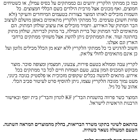
כמו כן ממתקי הלקריץ ידועים גם כממתקים על בסיס עמילן, או כשטיחים
חמוצים, ואף מכונים אצל מרבית הילדים בשם הכללי חמצוצים. כל
השמות מובילים לאותו המוצר בצורות בטעמים המיוחדים והעיקר (ולא
פחות חשוב) טעימים. כל ממתקי הלקריץ מתאימים באופן מושלם לעיצוב
הבר המתוק של האירוע. ותמיד מובילים את עיצוב שולחן המתוק. הם
מתאימים לבר המתוק של ברית המילה, בר מתוק לבריתה, שולחן מתוק
בחתונה ועוד. את הממתקים ניתן להשיג אצל משווקי ממתקים ברחבי
הארץ וגם אצלנו.
חשוב להדגיש כי כל ממתקי הלקריץ ללא יוצא מן הכלל מכילים גלוטן ועל
כן אינם מתאימים לחולי צליאק.
לקריץ עבה וממולא בטעם פירות, צבעוני, חמצמץ ומצופה סוכר. מוצר
מבוקש המכניס המון צבע, טעם ושמחת חיים לכל בר ממתקים בכל
אירוע. מתאים להגשה בכלים שקופים מזכוכית או פלסטיק בגובה בינוני,
מעט נמוך מגובה הלקריץ עצמו, ניתן להוסיף סרט לעיטור סביב הכלי.
אהוב על כל גיל.
המוצר כשר פרווה בהשגחת הבד"ץ KF לונדון והבד"ץ בית יוסף ובאישור
הרבנות הראשית לישראל.
בהתאם לשינוי בתקני משרד הבריאות, בחלק מהמוצרים המראה השתנה.
הטעם המעולה נשאר כשהיה.