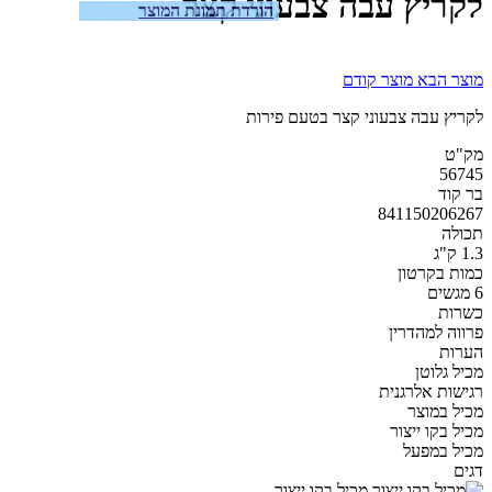
לקריץ עבה צבעוני קצר
הורדת תמונת המוצר
מוצר הבא
מוצר קודם
לקריץ עבה צבעוני קצר בטעם פירות
מק"ט
56745
בר קוד
841150206267
תכולה
1.3 ק"ג
כמות בקרטון
6 מגשים
כשרות
פרווה למהדרין
הערות
מכיל גלוטן
רגישות אלרגנית
מכיל במוצר
מכיל בקו ייצור
מכיל במפעל
דגים
מכיל בקו ייצור