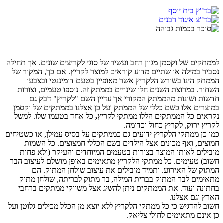
לממתקים של וקסמן מגוון רחב ועשיר של סוגי לקריצים שונים. אך תחילה
נסביר במילה או שתיים מדוע קוראים למוצר לקריץ. אם כך, המקור של
הממתק הינו בשורש הלקריץ אשר מאופיין בטעם דומיננטי ובצבעו
השחור. במרוצת השנים חלו שינויים בממתק זה. נוספו טעמים, וצורות
חדשות ושונות מהממתק המקורי אך עדיין השם "לקריץ" דבק גם
במוצרים אלו כשם כללי של הממתק ועל כן אצלנו בממתקים של וקסמן
נקראים כל הממתקים הללו ממתקי לקריץ
,
כל אחד בטעמו שלו. למשל
לקריץ ירוק, לקריץ כחול וכדומה.
כמו כן ממתקי הלקריץ ידועים גם כממתקים על בסיס עמילן, או כשטיחים
חמוצים, ואף מכונים אצל הילדים בשם הכללי חמצוצים. כל השמות
מובילים לאותו המוצר בצורות בטעמים המיוחדים והעיקר (ולא פחות
חשוב) טעימים. כל ממתקי הלקריץ מתאימים באופן מושלם לעיצוב הבר
המתוק של האירוע. ותמיד מובילים את עיצוב שולחן המתוק. הם
מתאימים לבר המתוק בברית המילה, בר מתוק לבריתה, שולחן מתוק
בחתונה ועוד. את הממתקים ניתן להשיג אצל משווקי ממתקים ברחבי
הארץ וגם אצלנו.
חשוב להדגיש כי כל ממתקי הלקריץ ללא יוצא מן הכלל מכילים גלוטן ועל
כן אינם מתאימים לחולי צליאק.