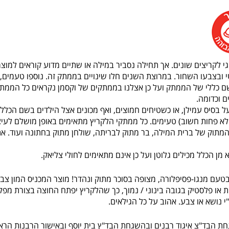
י לקריצים שונים. אך תחילה נסביר במילה או שתיים מדוע קוראים למוצ
 ובצבעו השחור. במרוצת השנים חלו שינויים בממתק זה. נוספו טעמים,
שם כללי של הממתק ועל כן אצלנו בממתקים של וקסמן נקראים כל הממת
 וכדומה.
ל בסיס עמילן, או כשטיחים חמוצים, ואף מכונים אצל הילדים בשם הכללי
לא פחות חשוב) טעימים. כל ממתקי הלקריץ מתאימים באופן מושלם לעיצ
מתוק של ברית המילה, בר מתוק לבריתה, שולחן מתוק בחתונה ועוד. א
מן הכלל מכילים גלוטן ועל כן אינם מתאימים לחולי צליאק.
בטעם מנגו-פסיפלורה, מצופה בסוכר מתוק ונהדר! מוצר המכניס המון צ
 או פלסטיק בגובה בינוני / נמוך, כך שהלקריץ יפתח החוצה בצורת מפל,
י נושא או צבע. אהוב על כל הגילאים.
ת הבד"צ איגוד רבנים ובהשגחת הבד"ץ בית יוסף ובאישור הרבנות הרא