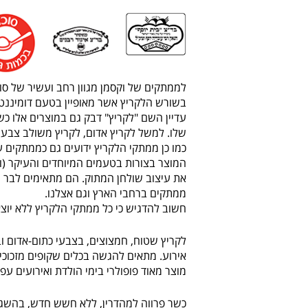
לממתקים של וקסמן מגוון רחב ועשיר של סוג
בשורש הלקריץ אשר מאופיין בטעם דומיננטי
עדיין השם "לקריץ" דבק גם במוצרים אלו כ
שלו. למשל לקריץ אדום, לקריץ משולב צבעים
כמו כן ממתקי הלקריץ ידועים גם כממתקים ע
המוצר בצורות בטעמים המיוחדים והעיקר (ו
את עיצוב שולחן המתוק. הם מתאימים לבר ה
ממתקים ברחבי הארץ וגם אצלנו.
חשוב להדגיש כי כל ממתקי הלקריץ ללא יוצא 
לקריץ שטוח, חמצוצים, בצבעי כתום-אדום ו
אירוע. מתאים להגשה בכלים שקופים מזכוכית
מוצר מאוד פופולרי בימי הולדת ואירועים עפ"
כשר פרווה למהדרין, ללא חשש חדש, בהשגח