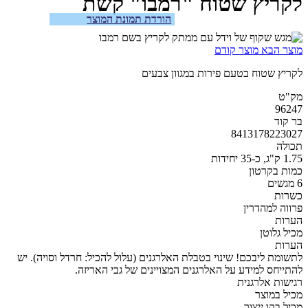
לקריץ שטוח "רמבו" קשת
הורדת תמונת המוצר
מוצר הבא
מוצר קודם
לקריץ שטוח בטעם פירות במגוון צבעים
מק"ט
96247
בר קוד
8413178223027
תכולה
1.75 ק"ג, כ-35 יחידות
כמות בקרטון
6 מגשים
כשרות
פרווה למהדרין
הערות
מכיל גלוטן
הערות
לתשומת ליבכם! שינוי בטבלת האלרגנים (עלול להכיל: חרדל וסויה). יש
להתייחס למידע על האלרגנים המצויינים של גבי האריזה.
רגישות אלרגנית
מכיל במוצר
מכיל בקו ייצור