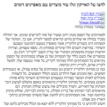
לחצו על האייקון וגלו עוד מוצרים עם מאפיינים דומים
לממתקים של וקסמן מגוון רחב ועשיר של סוגי לקריצים שונים. אך תחילה
נסביר במילה או שתיים מדוע קוראים למוצר לקריץ. אם כך, המקור של
הממתק הינו בשורש הלקריץ אשר מאופיין בטעם דומיננטי ובצבעו
השחור. במרוצת השנים חלו שינויים בממתק זה. נוספו טעמים, וצורות
חדשות ושונות מהממתק המקורי אך עדיין השם "לקריץ" דבק גם
במוצרים אלו כשם כללי של הממתק ועל כן אצלנו בממתקים של וקסמן
נקראים כל הממתקים הללו ממתקי לקריץ
,
כל אחד בטעמו שלו. למשל
לקריץ אדום, לקריץ ירוק וכדומה.
כמו כן ממתקי הלקריץ ידועים גם כממתקים על בסיס עמילן, או כשטיחים
חמוצים, ואף מכונים אצל הילדים בשם הכללי חמצוצים. כל השמות
מובילים לאותו המוצר בצורות בטעמים המיוחדים והעיקר (ולא פחות
חשוב) טעימים. כל ממתקי הלקריץ מתאימים באופן מושלם לעיצוב הבר
המתוק של האירוע. ותמיד מובילים את עיצוב שולחן המתוק. הם
מתאימים לבר המתוק של ברית המילה, בר מתוק לבריתה, שולחן מתוק
בחתונה ועוד. את הממתקים ניתן להשיג אצל משווקי ממתקים ברחבי
הארץ וגם אצלנו.
חשוב להדגיש כי כל ממתקי הלקריץ ללא יוצא מן הכלל מכילים גלוטן ועל