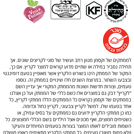
לממתקים של וקסמן מגוון רחב ועשיר של סוגי לקריצים שונים. אך
תחילה נסביר במילה או שתיים מדוע קוראים למוצר לקריץ. אם כך,
המקור של הממתק הינו בשורש הלקריץ אשר מאופיין בטעם דומיננטי
ובצבעו השחור. במרוצת השנים חלו שינויים בממתק זה. נוספו
טעמים, וצורות חדשות ושונות מהממתק המקורי אך עדיין השם
"לקריץ" דבק גם במוצרים אלו כשם כללי של הממתק ועל כן אצלנו
בממתקים של וקסמן נקראים כל הממתקים הללו ממתקי לקריץ
,
כל
אחד בטעמו שלו. למשל לקריץ צבעוני, לקריץ כחול וכדומה.
כמו כן ממתקי הלקריץ ידועים גם כממתקים על בסיס עמילן, או
כשטיחים חמוצים, ואף מכונים אצל הילדים בשם הכללי חמצוצים. כל
השמות מובילים לאותו המוצר בצורות בטעמים המיוחדים והעיקר
(ולא פחות חשוב) טעימים. כל ממתקי הלקריץ מתאימים באופן מושלם