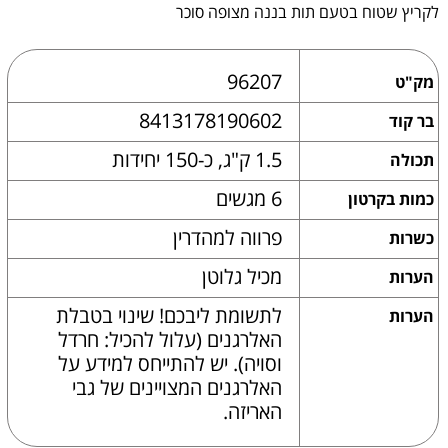
לקריץ שטוח בטעם תות בננה מצופה סוכר
96207
מק"ט
8413178190602
בר קוד
1.5 ק"ג, כ-150 יחידות
תכולה
6 מגשים
כמות בקרטון
פרווה למהדרין
כשרות
מכיל גלוטן
הערות
לתשומת ליבכם! שינוי בטבלת
הערות
האלרגנים (עלול להכיל: חרדל
וסויה). יש להתייחס למידע על
האלרגנים המצויינים של גבי
האריזה.