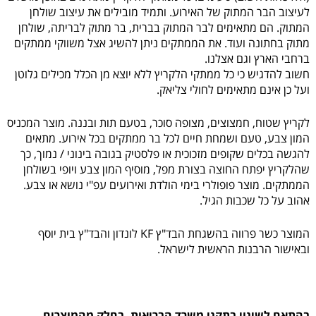
לעיצוב הבר המתוק של האירוע. ותמיד מובילים את עיצוב שולחן
המתוק. הם מתאימים לבר המתוק בברית, בר מתוק לבריתה, שולחן
מתוק בחתונה ועוד. את הממתקים ניתן להשיג אצל משווקי ממתקים
ברחבי הארץ וגם אצלנו.
חשוב להדגיש כי כל ממתקי הלקריץ ללא יוצא מן הכלל מכילים גלוטן
ועל כן אינם מתאימים לחולי צליאק.
לקריץ שטוח, חמצוצים, מצופה סוכר, בטעם תות ובננה. מוצר המכניס
המון צבע, טעם ושמחת חיים לכל בר ממתקים בכל אירוע. מתאים
להגשה בכלים שקופים מזכוכית או פלסטיק בגובה בינוני / נמוך, כך
שהלקריץ יפתח החוצה בצורת מפל, מוסיף המון צבע ויופי בשולחן
הממתקים. מוצר פופולרי בימי הולדת ואירועים עפ"י נושא או צבע.
אהוב על כל שכבות הגיל.
המוצר כשר פרווה בהשגחת הבד"ץ KF לונדון והבד"ץ בית יוסף
ובאישור הרבנות הראשית לישראל.
בהתאם לשינוי בתקני משרד הבריאות, בחלק מהמוצרים