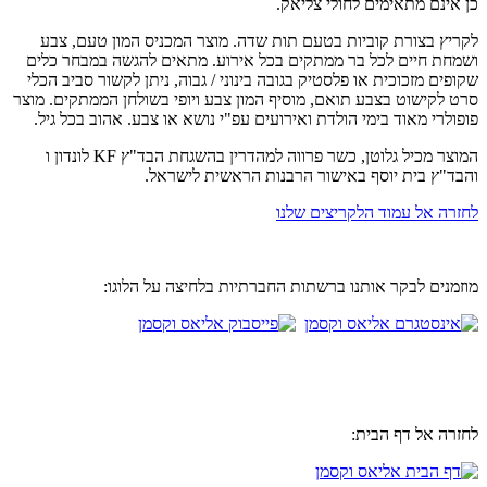
כן אינם מתאימים לחולי צליאק.
לקריץ בצורת קוביות בטעם תות שדה. מוצר המכניס המון טעם, צבע
ושמחת חיים לכל בר ממתקים בכל אירוע. מתאים להגשה במבחר כלים
שקופים מזכוכית או פלסטיק בגובה בינוני / גבוה, ניתן לקשור סביב הכלי
סרט לקישוט בצבע תואם, מוסיף המון צבע ויופי בשולחן הממתקים. מוצר
פופולרי מאוד בימי הולדת ואירועים עפ"י נושא או צבע. אהוב בכל גיל.
המוצר מכיל גלוטן, כשר פרווה למהדרין בהשגחת הבד"ץ KF לונדון ו
והבד"ץ בית יוסף באישור הרבנות הראשית לישראל.
לחזרה אל עמוד הלקריצים שלנו
מוזמנים לבקר אותנו ברשתות החברתיות בלחיצה על הלוגו:
לחזרה אל דף הבית: