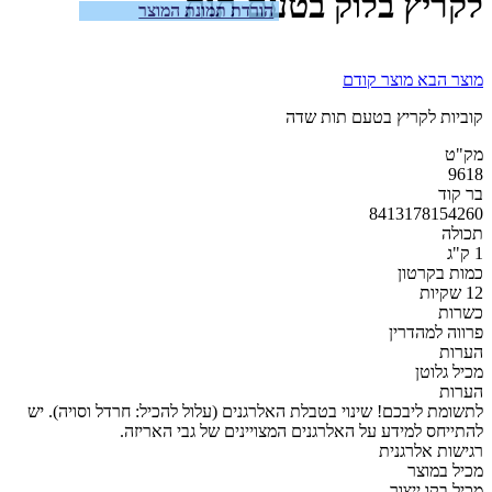
לקריץ בלוק בטעם תות
הורדת תמונת המוצר
מוצר הבא
מוצר קודם
קוביות לקריץ בטעם תות שדה
מק"ט
9618
בר קוד
8413178154260
תכולה
1 ק"ג
כמות בקרטון
12 שקיות
כשרות
פרווה למהדרין
הערות
מכיל גלוטן
הערות
לתשומת ליבכם! שינוי בטבלת האלרגנים (עלול להכיל: חרדל וסויה). יש
להתייחס למידע על האלרגנים המצויינים של גבי האריזה.
רגישות אלרגנית
מכיל במוצר
מכיל בקו ייצור