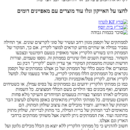
לחצו על האייקון וגלו עוד מוצרים עם מאפיינים דומים
לממתקים של וקסמן מגוון רחב ועשיר של סוגי לקריצים שונים. אך תחילה
נסביר במילה או שתיים מדוע קוראים למוצר לקריץ. אם כך, המקור של
הממתק הינו בשורש הלקריץ אשר מאופיין בטעם דומיננטי ובצבעו
השחור. במרוצת השנים חלו שינויים בממתק זה. נוספו טעמים, וצורות
חדשות ושונות מהממתק המקורי אך עדיין השם "לקריץ" דבק גם
במוצרים אלו כשם כללי של הממתק ועל כן אצלנו בממתקים של וקסמן
נקראים כל הממתקים הללו ממתקי לקריץ
,
כל אחד בטעמו שלו. למשל
לקריץ אדום, לקריץ פטל/אוכמניות וכדומה.
כמו כן ממתקי הלקריץ ידועים גם כממתקים על בסיס עמילן, או כשטיחים
חמוצים, ואף מכונים בפי הילדים בשם הכללי חמצוצים. כל השמות
מובילים לאותו המוצר בצורות בטעמים המיוחדים והעיקר (ולא פחות
חשוב) טעימים. כל ממתקי הלקריץ מתאימים באופן מושלם לעיצוב הבר
המתוק של האירוע. ותמיד מובילים את עיצוב שולחן המתוק. הם
מתאימים לבר המתוק של ברית המילה, בר מתוק לבריתה, שולחן מתוק
בחתונה ועוד. את הממתקים ניתן להשיג אצל משווקי ממתקים ברחבי
הארץ וגם אצלנו.
חשוב להדגיש כי כל ממתקי הלקריץ ללא יוצא מן הכלל מכילים גלוטן ועל