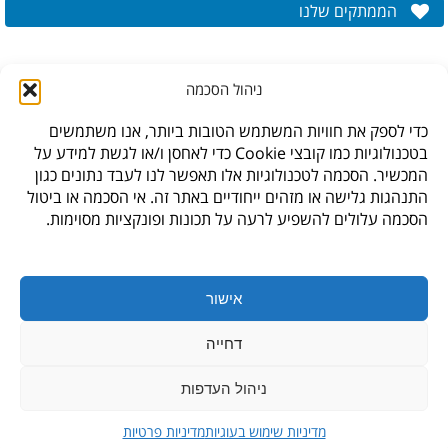
הממתקים שלנו
ניהול הסכמה
כדי לספק את חוויות המשתמש הטובות ביותר, אנו משתמשים
בטכנולוגיות כמו קובצי Cookie כדי לאחסן ו/או לגשת למידע על
המכשיר. הסכמה לטכנולוגיות אלו תאפשר לנו לעבד נתונים כגון
התנהגות גלישה או מזהים ייחודיים באתר זה. אי הסכמה או ביטול
הסכמה עלולים להשפיע לרעה על תכונות ופונקציות מסוימות.
* לתקנון האתר,
עיצוב האתר: גליה סביר,
חנות היבואן, ברקת 6, פארק תעשיה צפוני קיסריה
אישור
info@waksman.co.il
,
04-6249362
דחייה
ניהול העדפות
דף הבית
|
מרכז מידע
|
אודות
|
הצהרת נגישות
|
מדיניות פרטיות
|
מדיניות שימוש בעוגיות
מדיניות שימוש בעוגיות
מדיניות פרטיות