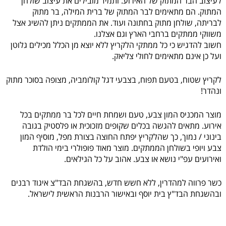
לעיצוב הבר המתוק של האירוע. ותמיד מובילים את עיצוב שולחן
המתוק. הם מתאימים לבר המתוק של ברית המילה, בר מתוק
לבריתה, שולחן מתוק בחתונה ועוד. את הממתקים ניתן להשיג אצל
משווקי ממתקים ברחבי הארץ וגם אצלנו.
חשוב להדגיש כי כל ממתקי הלקריץ ללא יוצא מן הכלל מכילים גלוטן
ועל כן אינם מתאימים לחולי צליאק.
לקריץ שטוח, בטעם תפוח, בצבעי דגל קולומביה, מצופה בסוכר מתוק
ונהדר!
מוצר המכניס המון צבע, טעם ושמחת חיים לכל בר ממתקים בכל
אירוע. מתאים להגשה בכלים שקופים מזכוכית או פלסטיק בגובה
בינוני / נמוך, כך שהלקריץ יפתח החוצה בצורת מפל, מוסיף המון
צבע ויופי בשולחן הממתקים. מוצר מאוד פופולרי בימי הולדת
ואירועים עפ"י נושא או צבע. אהוב על כל הגילאים.
כשר פרווה למהדרין, ללא חשש חדש, בהשגחת הבד"צ איגוד רבנים
ובהשגחת הבד"ץ בית יוסף ובאישור הרבנות הראשית לישראל.