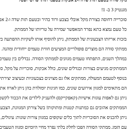
מגנטיק 3 ב- 1!
סוכרייה דחוסה בצורת מקל אובלי בצבע ורוד בהיר ובטעם תות שדה ו-2 אבקות בטעמי תותי פרוטי ופטל המגיעים בשקית צבעונית ושמחה המחולקת ל-3 תאים!
כל טעם נמצא בתא נפרד המאפשר שמירה על טריותו של הממתק.
בזכות אריזתו הצבעונית של הממתק, ניתן להוסיף אותו לשקיות ההפתעה ב
ממתקי סודה הם מוצרים פופולריים המציעים חווית טעמים ייחודית ומהנה.
במהלך השנים, התפתחו טעמים מגוונים לממתקי הסודה. נבדלים בין טעמים ק
הממתקים מגיעים בצורות ובגדלים שונים, כולל אבקות, סוכריות על מקל, סוכ
בנוסף לטעמם המעולה, ממתקים אלו גם מצוינים בצבעוניות ובעיצוב יצירתי
הם מתאימים למגוון אירועים שונים, כמו חגיגות יומולדת בהן ניתן לארוז א
ניתן גם לאפות עוגות אישיות (קאפקייקס) ולהעניק לילדים את הכבוד לקשט
הממתקים אהובים גם כמתנות קטנות ומתוקות! בשל צורתן המגוונת, הצבעוני
ניתן להכניס את הסוכריות לתוך כלים שקופים במגוון צורות שונות: עיגולים
עם הזמן, ממתקי הסודה הפכו לחלק בלתי נפרד מחיי היומיום ומגוון הטעמים