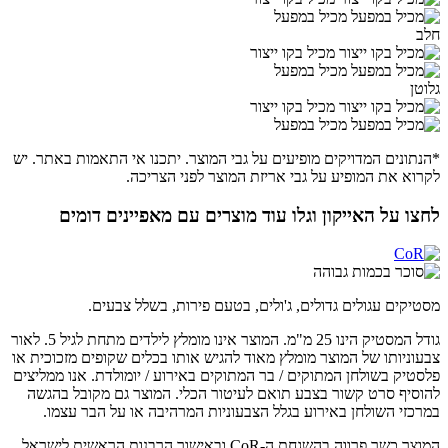
מכיל במפעל
חלב
מכיל בקו ייצור
מכיל במפעל
גלוטן
מכיל בקו ייצור
מכיל במפעל
*הנתונים המדויקים מופיעים על גבי המוצר. יתכנו אי התאמות באתר. יש
לקרוא את המופיע על גבי אריזת המוצר לפני הצריכה.
לחצו על האייקון וגלו עוד מוצרים עם מאפיינים דומים
מסטיקים עגולים גדולים, ג'ולים, בטעם פירות, בשלל צבעים.
גודל המסטיק הינו 25 מ"מ. המוצר אינו מומלץ לילדים מתחת לגיל 5. לאור
צבעוניותו של המוצר מומלץ מאוד להגיש אותו בכלים שקופים מזכוכית או
פלסטיק בשולחן המתוקים / בר המתוקים באירוע / יומולדת. אנו ממליצים
להוסיף סרט קשור בצבע תואם לעיטור הכלי. המוצר גם מקובל בהגשה
במרכזי השולחן באירוע בגלל הצבעוניות המרהיבה או על הבר עצמו.
המוצר כשר פרווה בהשגחת ה-CoR ובאישור הרבנות הראשית לישראל