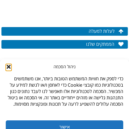
לעלות למעלה
הממתקים שלנו
ניהול הסכמה
כדי לספק את חוויות המשתמש הטובות ביותר, אנו משתמשים
בטכנולוגיות כמו קובצי Cookie כדי לאחסן ו/או לגשת למידע על
המכשיר. הסכמה לטכנולוגיות אלו תאפשר לנו לעבד נתונים כגון
התנהגות גלישה או מזהים ייחודיים באתר זה. אי הסכמה או ביטול
הסכמה עלולים להשפיע לרעה על תכונות ופונקציות מסוימות.
* לתקנון האתר,
עיצוב האתר: גליה סביר,
חנות היבואן, ברקת 6, פארק תעשיה צפוני קיסריה
אישור