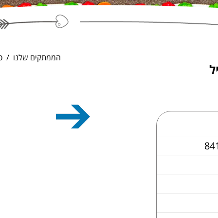
הממתקים שלנו
ס
ל
84