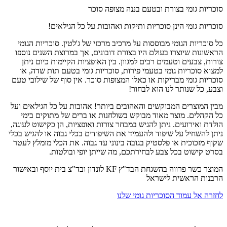
סוכריות גומי בצורת ובטעם בננה מצופה סוכר
סוכריות גומי הינן סוכריות ותיקות ואהובות על כל הגילאים!
כל סוכריות הגומי מבוססות על מרכיב מרכזי של ג'לטין. סוכריות הגומי
הראשונות שיוצרו בעולם היו בצורת דובונים, אך במרוצת השנים נוספו
צורות, צבעים וטעמים רבים למגוון. בין האופציות הקיימות כיום ניתן
למצוא סוכריות גומי בטעמי פירות, סוכריות גומי בטעם תות שדה, או
סוכריות גומי מבריקות או כאלו המצופות סוכר. אין סוף של שילובי טעם
וצבע, כל שנותר לנו הוא לבחור!
מבין המוצרים המבוקשים והאהובים ביותר! אהובות על כל הגילאים ועל
כל הקהלים. מוצר מאוד מבוקש בשולחנות או ברים של מתוקים בימי
הולדת ואירועים. ניתן להגיש במבחר צורות ואופציות, הן כקישוט לעוגה,
ניתן להשחיל על שיפוד ולהעמיד את השיפודים בכלי גבוה או להגיש בכלי
שקוף מזכוכית או פלסטיק בגובה בינוני עד גבוה. את הכלי מומלץ לעטר
בסרט קישוט בכל צבע לבחירתכם, מה שייתן יופי ובולטות.
המוצר כשר פרווה בהשגחת הבד"ץ KF לונדון ובד"צ בית יוסף ובאישור
הרבנות הראשית לישראל
לחזרה אל עמוד הסוכריות גומי שלנו