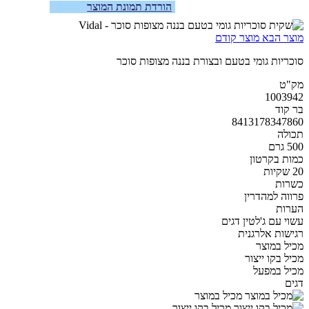
הורדת תמונת המוצר
מוצר הבא
מוצר קודם
סוכריות גומי בטעם ובצורת בננה מצופות סוכר
מק"ט
1003942
בר קוד
8413178347860
תכולה
500 גרם
כמות בקרטון
20 שקיות
כשרות
פרווה למהדרין
הערות
עשוי עם ג'לטין דגים
רגישות אלרגנית
מכיל במוצר
מכיל בקו ייצור
מכיל במפעל
דגים
מכיל במוצר
מכיל בקו ייצור