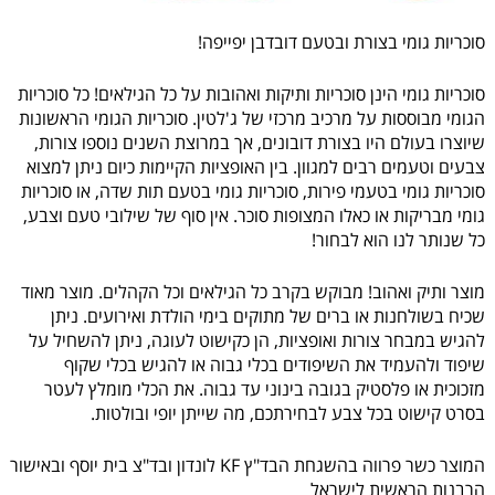
סוכריות גומי בצורת ובטעם דובדבן יפייפה!
סוכריות גומי הינן סוכריות ותיקות ואהובות על כל הגילאים! כל סוכריות
הגומי מבוססות על מרכיב מרכזי של ג'לטין. סוכריות הגומי הראשונות
שיוצרו בעולם היו בצורת דובונים, אך במרוצת השנים נוספו צורות,
צבעים וטעמים רבים למגוון. בין האופציות הקיימות כיום ניתן למצוא
סוכריות גומי בטעמי פירות, סוכריות גומי בטעם תות שדה, או סוכריות
גומי מבריקות או כאלו המצופות סוכר. אין סוף של שילובי טעם וצבע,
כל שנותר לנו הוא לבחור!
מוצר ותיק ואהוב! מבוקש בקרב כל הגילאים וכל הקהלים. מוצר מאוד
שכיח בשולחנות או ברים של מתוקים בימי הולדת ואירועים. ניתן
להגיש במבחר צורות ואופציות, הן כקישוט לעוגה, ניתן להשחיל על
שיפוד ולהעמיד את השיפודים בכלי גבוה או להגיש בכלי שקוף
מזכוכית או פלסטיק בגובה בינוני עד גבוה. את הכלי מומלץ לעטר
בסרט קישוט בכל צבע לבחירתכם, מה שייתן יופי ובולטות.
המוצר כשר פרווה בהשגחת הבד"ץ KF לונדון ובד"צ בית יוסף ובאישור
הרבנות הראשית לישראל