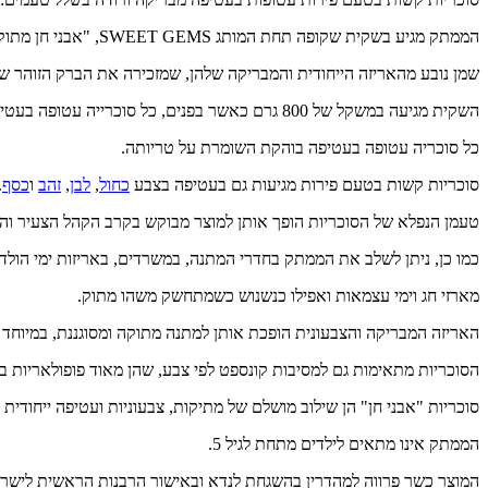
הממתק מגיע בשקית שקופה תחת המותג SWEET GEMS, "אבני חן מתוקות".
שמן נובע מהאריזה הייחודית והמבריקה שלהן, שמזכירה את הברק הזוהר של
השקית מגיעה במשקל של 800 גרם כאשר בפנים, כל סוכרייה עטופה בעטיפה אישית ונפרדת בצבע ורוד מבריק ומיוחד.
כל סוכריה עטופה בעטיפה בוהקת השומרת על טריותה.
סוכריות קשות בטעם פירות מגיעות גם בעטיפה בצבע
כחול
,
לבן
,
זהב
ו
כסף
.
טעמן הנפלא של הסוכריות הופך אותן למוצר מבוקש בקרב הקהל הצעיר והב
כמו כן, ניתן לשלב את הממתק בחדרי המתנה, במשרדים, באריזות ימי הולדת
מארזי חג וימי עצמאות ואפילו כנשנוש כשמתחשק משהו מתוק.
האריזה המבריקה והצבעונית הופכת אותן למתנה מתוקה ומסוגננת, במיוחד
הסוכריות מתאימות גם למסיבות קונספט לפי צבע, שהן מאוד פופולאריות ב
סוכריות "אבני חן" הן שילוב מושלם של מתיקות, צבעוניות ועטיפה ייחודית
הממתק אינו מתאים לילדים מתחת לגיל 5.
המוצר כשר פרווה למהדרין בהשגחת לנדא ובאישור הרבנות הראשית לישרא