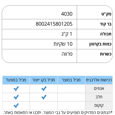
4030
מק"ט
8002415801205
בר קוד
1 ק"ג
תכולה
10 שקיות
כמות בקרטון
פרווה
כשרות
רגישות אלרגנית
מכיל במוצר
מכיל בקו ייצור
מכיל במפעל
אגוזים
חלב
קוקוס
*הנתונים המדויקים מופיעים על גבי המוצר. יתכנו אי התאמות באתר.