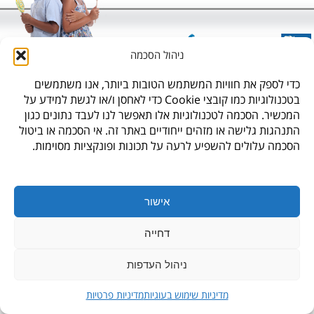
ניהול הסכמה
* לתקנון האתר,
עיצוב האתר: גליה סביר,
כדי לספק את חוויות המשתמש הטובות ביותר, אנו משתמשים
בטכנולוגיות כמו קובצי Cookie כדי לאחסן ו/או לגשת למידע על
חנות היבואן, ברקת 6, פארק תעשיה צפוני קיסריה
המכשיר. הסכמה לטכנולוגיות אלו תאפשר לנו לעבד נתונים כגון
התנהגות גלישה או מזהים ייחודיים באתר זה. אי הסכמה או ביטול
info@waksman.co.il
,
04-6249362
הסכמה עלולים להשפיע לרעה על תכונות ופונקציות מסוימות.
דף הבית
|
מרכז מידע
|
אודות
|
הצהרת נגישות
|
מדיניות פרטיות
אישור
|
מדיניות שימוש בעוגיות
דחייה
ניהול העדפות
מדיניות שימוש בעוגיות
מדיניות פרטיות