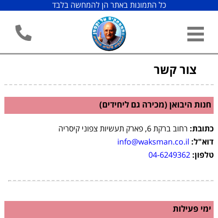
כל התמונות באתר הן להמחשה בלבד
צור קשר
חנות היבואן (מכירה גם ליחידים)
כתובת:
רחוב ברקת 6, פארק תעשיות צפוני קיסריה
דוא"ל:
info@waksman.co.il
טלפון:
04-6249362
ימי פעילות