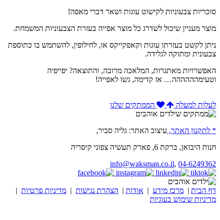
סוכריות צבעוניות לקישוט עוגות ושאר דברי מאפה!
מוצר מעניין שיכול לשדרג כל מוצר אפייה בעזרת הצבעוניות המשמחת.
ניתן לקשט בעזרתו עוגות וקאפקייקס או, לחילופין, להשתמש בו כתוספת
צבעונית ומתוקה לגלידה.
האפשרויות מאתגרות, המלאכה מרובה, והתוצאה? יפייפיה
וטעימהההההה… אז קדימה, גשו לאפייה!
לעלות למעלה
הממתקים שלנו
* לתקנון האתר,
עיצוב האתר: גליה סביר,
חנות היבואן, ברקת 6, פארק תעשיה צפוני קיסריה
info@waksman.co.il
,
04-6249362
דף הבית
|
מרכז מידע
|
אודות
|
הצהרת נגישות
|
מדיניות פרטיות
|
מדיניות שימוש בעוגיות