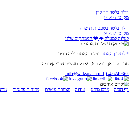
רולה בלטה חד קרן
מק"ט: 91395
רולה בלטה בטעם תות שדה
מק"ט: 91437
לעלות למעלה
הממתקים שלנו
* לתקנון האתר,
עיצוב האתר: גליה סביר,
חנות היבואן, ברקת 6, פארק תעשיה צפוני קיסריה
info@waksman.co.il
,
04-6249362
דף הבית
|
מרכז מידע
|
אודות
|
הצהרת נגישות
|
מדיניות פרטיות
|
מדינ