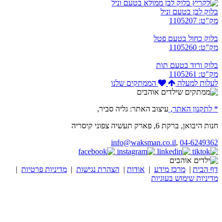
בלוק לבן בטעם וניל
מק"ט: 1105207
בלוק כחול בטעם פטל
מק"ט: 1105260
בלוק ורוד בטעם תות
מק"ט: 1105261
לעלות למעלה
הממתקים שלנו
* לתקנון האתר,
עיצוב האתר: גליה סביר,
חנות היבואן, ברקת 6, פארק תעשיה צפוני קיסריה
info@waksman.co.il
,
04-6249362
דף הבית
|
מרכז מידע
|
אודות
|
הצהרת נגישות
|
מדיניות פרטיות
|
מדיניות שימוש בעוגיות