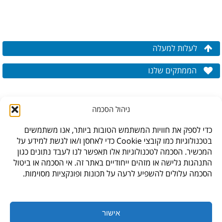
לעלות למעלה
הממתקים שלנו
ניהול הסכמה
כדי לספק את חוויות המשתמש הטובות ביותר, אנו משתמשים
בטכנולוגיות כמו קובצי Cookie כדי לאחסן ו/או לגשת למידע על
המכשיר. הסכמה לטכנולוגיות אלו תאפשר לנו לעבד נתונים כגון
התנהגות גלישה או מזהים ייחודיים באתר זה. אי הסכמה או ביטול
הסכמה עלולים להשפיע לרעה על תכונות ופונקציות מסוימות.
* לתקנון האתר,
עיצוב האתר: גליה סביר,
חנות היבואן, ברקת 6, פארק תעשיה צפוני קיסריה
אישור