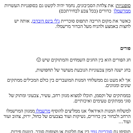
סופגניות
: את צלחת הסביבונים, נחמד יהיה לקשט גם בסופגניות העשויות
מ
מרשמלו
כדורים (בכל צבע לבחירתכם)
כאשר את מקום הריבה תתפוס סוכריית
ג'לי בינס דובדבן
, אותה יש
לחצות באמצע ולהניח מעל הכדור מרשמלו.
פורים
חג הפורים הוא בין החגים השמחים והמתוקים שיש 🙂
בחג ישנה המון צבעוניות הנובעת מעושר של תחפושות,
אך לא מעט גם ממשלוחי המנות המועברים בין כולם המכילים ממתקים
שונים ומגוונים.
בממתקים של וקסמן, תוכלו למצוא מגוון רחב, עשיר, צבעוני ומתוק של
סוגי ממתקים טעימים ואיכותיים.
למשלוח המנות האידאלי אנו ממליצים להוסיף
מרשמלו
ממגוון המרשמלו
הרחב ולבחור בין כדורים, נשיקות ועוד בצבעים של כחול, ירוק, צהוב ועוד
ועוד…
תוסיפו גם
סוכריות גומי
בין אם חלקות או מצופות סוכר, בטעם פירות,