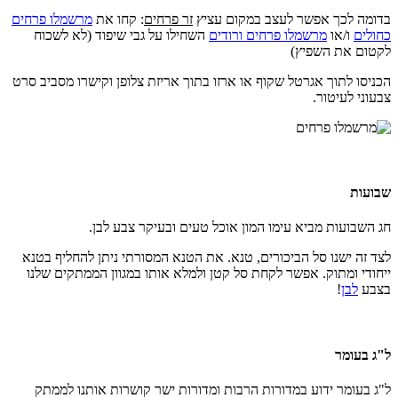
בדומה לכך אפשר לעצב במקום עציץ
זר פרחים
: קחו את
מרשמלו פרחים
כחולים
ו/או
מרשמלו פרחים ורודים
השחילו על גבי שיפוד (לא לשכוח
לקטום את השפיץ)
הכניסו לתוך אגרטל שקוף או ארזו בתוך אריזת צלופן וקישרו מסביב סרט
צבעוני לעיטור.
שבועות
חג השבועות מביא עימו המון אוכל טעים ובעיקר צבע לבן.
לצד זה ישנו סל הביכורים, טנא. את הטנא המסורתי ניתן להחליף בטנא
ייחודי ומתוק. אפשר לקחת סל קטן ולמלא אותו במגוון הממתקים שלנו
בצבע
לבן
!
ל"ג בעומר
ל"ג בעומר ידוע במדורות הרבות ומדורות ישר קושרות אותנו לממתק