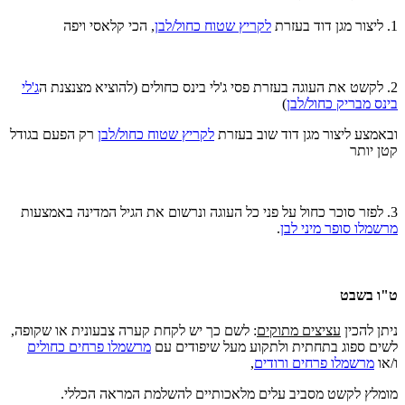
1. ליצור מגן דוד בעזרת
לקריץ שטוח כחול/לבן
, הכי קלאסי ויפה
2. לקשט את העוגה בעזרת פסי ג'לי בינס כחולים (להוציא מצנצנת ה
ג'לי
בינס מבריק כחול/לבן
)
ובאמצע ליצור מגן דוד שוב בעזרת
לקריץ שטוח כחול/לבן
רק הפעם בגודל
קטן יותר
3. לפזר סוכר כחול על פני כל העוגה ונרשום את הגיל המדינה באמצעות
מרשמלו סופר מיני לבן
.
ט"ו בשבט
ניתן להכין
עציצים מתוקים
: לשם כך יש לקחת קערה צבעונית או שקופה,
לשים ספוג בתחתית ולתקוע מעל שיפודים עם
מרשמלו פרחים כחולים
ו/או
מרשמלו פרחים ורודים
,
מומלץ לקשט מסביב עלים מלאכותיים להשלמת המראה הכללי.