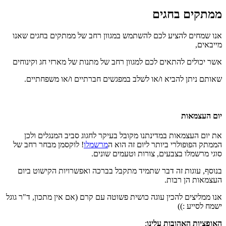
ממתקים בחגים
אנו שמחים להציע לכם להשתמש במגוון רחב של ממתקים בחגים שאנו
מייבאים,
אשר יכולים להתאים לכם למגוון רחב של מתנות של מארזי חג וקינוחים
שאותם ניתן להביא ו/או לשלב במפגשים חברתיים ו/או משפחתיים.
יום העצמאות
את יום העצמאות במדינתנו מקובל בעיקר לחגוג סביב המנגלים ולכן
הממתק הפופולרי ביותר ליום זה הוא ה
מרשמלו
! לוקסמן מבחר רחב של
סוגי מרשמלו בצבעים, צורות וטעמים שונים.
בנוסף, עוגות זה דבר שתמיד מתקבל בברכה ואפשרויות הקישוט ביום
העצמאות הן רבות.
אנו ממליצים להכין עוגה כושית פשוטה עם קרם (אם אין מתכון, ד"ר גוגל
ישמח לסייע :))
האופציות האהובות עלינו
: