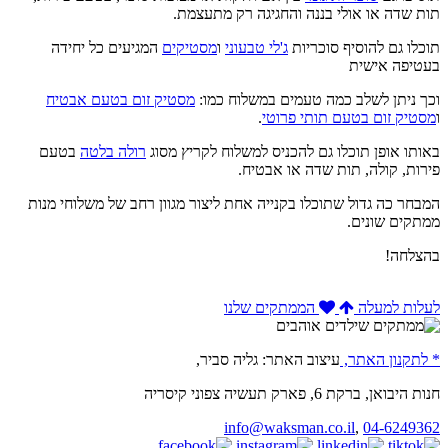
תות שדה או אולי בננה והחגיגה רק מתעצמת.
תוכלו גם להוסיף סוכריות
ג'לי טבעוני
ו
מסטיקים
המגיעים כל יחידה
בעטיפה אישית
וכך ניתן לשלב כמה טעמים במשלוח כמו:
מסטיק זום בטעם אבטיח
ו
מסטיק זום בטעם תותי פרוטי
.
באותו אופן תוכלו גם להכניס למשלוח לקריץ מסוג
רולה בלטה
בטעם
פירות, קולה, תות שדה או אבטיח.
המבחר כה גדול שתוכלו בקנייה אחת ליצור מגוון רחב של משלוחי מנות
ממתקים שונים.
בהצלחה!
לעלות למעלה
הממתקים שלנו
* לתקנון האתר,
עיצוב האתר: גליה סביר,
חנות היבואן, ברקת 6, פארק תעשיה צפוני קיסריה
info@waksman.co.il
,
04-6249362