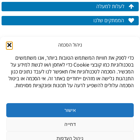
לעלות למעלה
הממתקים שלנו
ניהול הסכמה
כדי לספק את חוויות המשתמש הטובות ביותר, אנו משתמשים
בטכנולוגיות כמו קובצי Cookie כדי לאחסן ו/או לגשת למידע על
המכשיר. הסכמה לטכנולוגיות אלו תאפשר לנו לעבד נתונים כגון
התנהגות גלישה או מזהים ייחודיים באתר זה. אי הסכמה או ביטול
הסכמה עלולים להשפיע לרעה על תכונות ופונקציות מסוימות.
* לתקנון האתר,
עיצוב האתר: גליה סביר,
חנות היבואן, ברקת 6, פארק תעשיה צפוני קיסריה
אישור
info@waksman.co.il
,
04-6249362
דחייה
ניהול העדפות